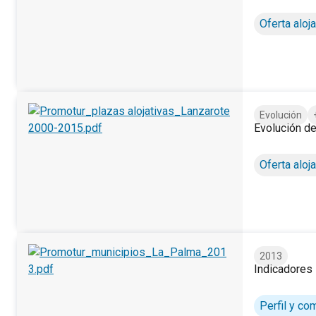
Evolución de las plazas alojativas de Fuerteventura por m
Oferta aloja
Evolución
Evolución de
Evolución de las plazas alojativas de Lanzarote por munic
Oferta aloja
2013
Indicadores 
Indicadores según municipios turísticos. La Palma. 2013.
Perfil y c