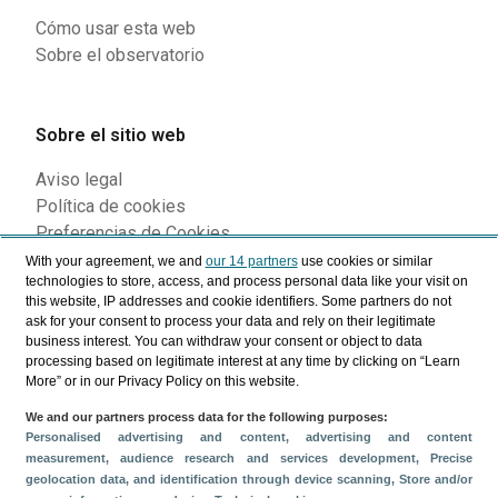
Cómo usar esta web
Sobre el observatorio
Sobre el sitio web
Aviso legal
Política de cookies
Preferencias de Cookies
With your agreement, we and
our 14 partners
use cookies or similar
technologies to store, access, and process personal data like your visit on
this website, IP addresses and cookie identifiers. Some partners do not
Siguenos en nuestras redes
ask for your consent to process your data and rely on their legitimate
business interest. You can withdraw your consent or object to data
processing based on legitimate interest at any time by clicking on “Learn
More” or in our Privacy Policy on this website.
We and our partners process data for the following purposes:
Personalised advertising and content, advertising and content
measurement, audience research and services development
, Precise
geolocation data, and identification through device scanning
, Store and/or