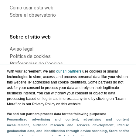
Cómo usar esta web
Sobre el observatorio
Sobre el sitio web
Aviso legal
Política de cookies
Preferencias de Cookies
With your agreement, we and
our 14 partners
use cookies or similar
technologies to store, access, and process personal data like your visit on
this website, IP addresses and cookie identifiers. Some partners do not
Siguenos en nuestras redes
ask for your consent to process your data and rely on their legitimate
business interest. You can withdraw your consent or object to data
processing based on legitimate interest at any time by clicking on “Learn
More” or in our Privacy Policy on this website.
We and our partners process data for the following purposes:
Personalised advertising and content, advertising and content
measurement, audience research and services development
, Precise
geolocation data, and identification through device scanning
, Store and/or