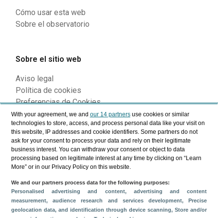
Cómo usar esta web
Sobre el observatorio
Sobre el sitio web
Aviso legal
Política de cookies
Preferencias de Cookies
With your agreement, we and
our 14 partners
use cookies or similar
technologies to store, access, and process personal data like your visit on
this website, IP addresses and cookie identifiers. Some partners do not
Siguenos en nuestras redes
ask for your consent to process your data and rely on their legitimate
business interest. You can withdraw your consent or object to data
processing based on legitimate interest at any time by clicking on “Learn
More” or in our Privacy Policy on this website.
We and our partners process data for the following purposes:
Personalised advertising and content, advertising and content
measurement, audience research and services development
, Precise
geolocation data, and identification through device scanning
, Store and/or