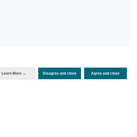
Learn More →
Disagree and close
Agree and close
Periodo de análisis (Año)
2023
Fuente del
Encuesta de Alojamiento Turístico
documento
(ISTAC)
Fecha de publicación
Fri, 21 Apr 2023 - 12:00