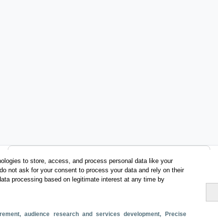
Categorías
ologies to store, access, and process personal data like your
do not ask for your consent to process your data and rely on their
Perfil y comportamiento
data processing based on legitimate interest at any time by
Métricas
Gasto
Estancia media
Turistas > de 16 años
surement, audience research and services development
, Precise
Perfil sociodemográfico
Motivación del viaje