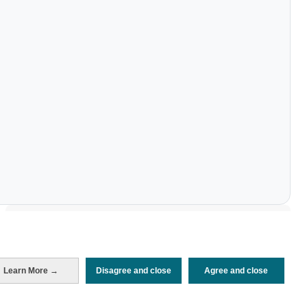
Periodo de análisis (Año)
2021
Fuente del
Encuesta sobre Gasto Turístico
documento
(ISTAC)
Learn More →
Disagree and close
Agree and close
Fecha de publicación
Wed, 16 Nov 2022 - 12:00