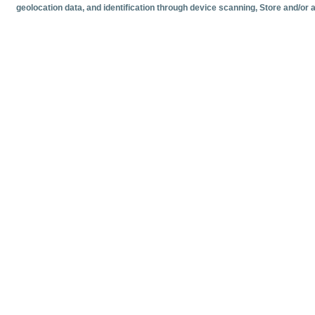
geolocation data, and identification through device scanning
, Store and/or
Documentos relacionado
Fecha más reciente
Junio
2026
Estadísticas mensuales de tráfico de cruceristas en los pu
Estadísticas
Volumen y 