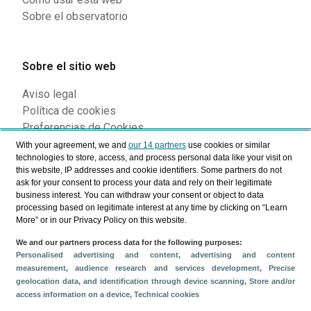
Sobre el observatorio
Sobre el sitio web
Aviso legal
Política de cookies
Preferencias de Cookies
With your agreement, we and
our 14 partners
use cookies or similar
technologies to store, access, and process personal data like your visit on
this website, IP addresses and cookie identifiers. Some partners do not
Siguenos en nuestras redes
ask for your consent to process your data and rely on their legitimate
business interest. You can withdraw your consent or object to data
processing based on legitimate interest at any time by clicking on “Learn
More” or in our Privacy Policy on this website.
We and our partners process data for the following purposes:
Personalised advertising and content, advertising and content
measurement, audience research and services development
, Precise
geolocation data, and identification through device scanning
, Store and/or
access information on a device
, Technical cookies
© Turismo de Islas Canarias 2026