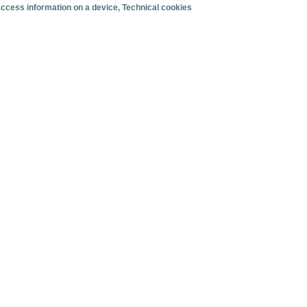
 access information on a device
, Technical cookies
Organización del viaje
Alojamiento
Satisfacción y fidelidad
Actividades en destino
Comparativa con competidores
s
ertos canarios. Junio 2026.
 mensuales de tráfico de cruceristas en los puertos canarios. Ju
facturación
Cruceristas