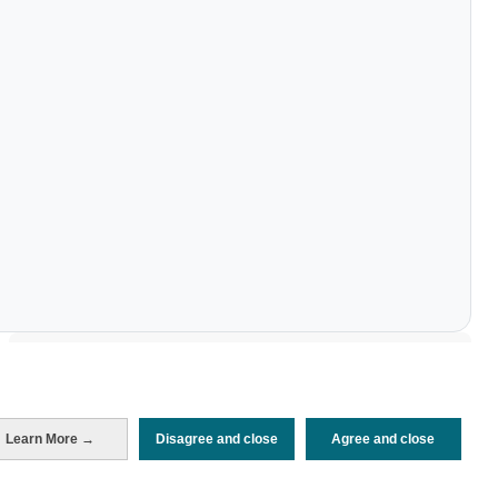
Periodo de análisis (Año)
Evolución
2025
2024
2023
2022
2019
Fuente del
Encuesta sobre Gasto Turístico
documento
(ISTAC)
Learn More →
Disagree and close
Agree and close
Fecha de publicación
Wed, 27 Aug 2025 - 12:00