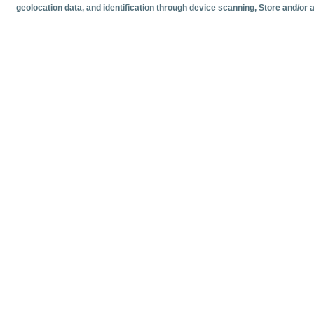
geolocation data, and identification through device scanning
, Store and/or
Documentos relacionado
Fecha más reciente
Junio
2026
Estadísticas mensuales de tráfico de cruceristas en los pu
Estadísticas
Volumen y 