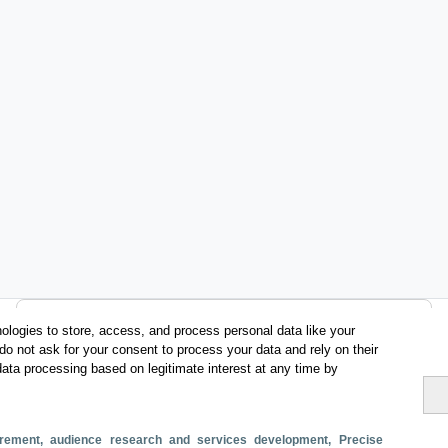
Categorías
ologies to store, access, and process personal data like your
do not ask for your consent to process your data and rely on their
Perfil y comportamiento
data processing based on legitimate interest at any time by
Métricas
Gasto
Estancia media
Turistas > de 16 años
surement, audience research and services development
, Precise
Perfil sociodemográfico
Motivación del viaje