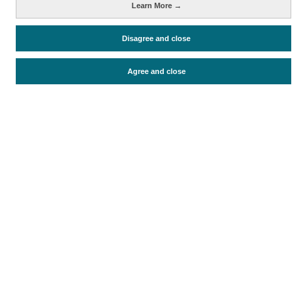
Learn More →
Perfil y comportamiento
Métricas
Disagree and close
Gasto
Estancia media
Turistas > de 16 años
Perfil sociodemográfico
Motivación del viaje
Agree and close
Organización del viaje
Alojamiento
Satisfacción y fidelidad
Actividades en destino
Comparativa con competidores
Periodo de análisis (Año)
2019
Fuente del
Encuesta sobre Gasto Turístico
documento
(ISTAC)
Fecha de publicación
Thu, 17 Sep 2020 - 12:00
Documentos relacionados