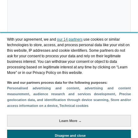
With your agreement, we and
our 14 partners
use cookies or similar
technologies to store, access, and process personal data like your visit on
this website, IP addresses and cookie identifiers. Some partners do not
ask for your consent to process your data and rely on their legitimate
Descargar
business interest. You can withdraw your consent or object to data
processing based on legitimate interest at any time by clicking on “Learn
Compartir
More” or in our Privacy Policy on this website.
We and our partners process data for the following purposes:
Personalised advertising and content, advertising and content
Categorías
measurement, audience research and services development
, Precise
geolocation data, and identification through device scanning
, Store and/or
Perfil y comportamiento
access information on a device
, Technical cookies
Métricas
Learn More →
Gasto
Estancia media
Turistas > de 16 años
Perfil sociodemográfico
Motivación del viaje
Disagree and close