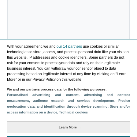
With your agreement, we and
our 14 partners
use cookies or similar
technologies to store, access, and process personal data like your visit on
this website, IP addresses and cookie identifiers. Some partners do not
ask for your consent to process your data and rely on their legitimate
business interest. You can withdraw your consent or object to data
processing based on legitimate interest at any time by clicking on “Learn
Descargar
More” or in our Privacy Policy on this website.
Compartir
We and our partners process data for the following purposes:
Personalised advertising and content, advertising and content
measurement, audience research and services development
, Precise
Categorías
geolocation data, and identification through device scanning
, Store and/or
access information on a device
, Technical cookies
Perfil y comportamiento
Métricas
Learn More →
Gasto
Estancia media
Turistas > de 16 años