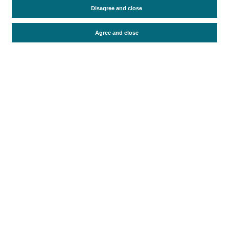
Disagree and close
Perfil sociodemográfico
Motivación del viaje
Organización del viaje
Alojamiento
Agree and close
Satisfacción y fidelidad
Actividades en destino
Comparativa con competidores
Periodo de análisis (Año)
2019
Fuente del
Encuesta sobre Gasto Turístico
documento
(ISTAC)
Fecha de publicación
Thu, 24 Sep 2020 - 12:00
Documentos relacionados
Fecha más reciente