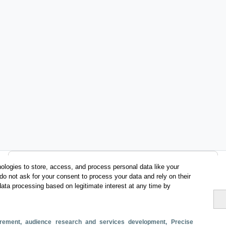
Categorías
ologies to store, access, and process personal data like your
do not ask for your consent to process your data and rely on their
Perfil y comportamiento
data processing based on legitimate interest at any time by
Métricas
Gasto
Estancia media
Turistas > de 16 años
surement, audience research and services development
, Precise
Perfil sociodemográfico
Motivación del viaje