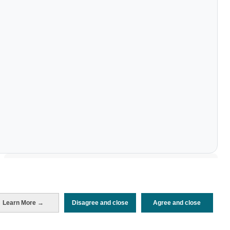
Periodo de análisis (Año)
2021
Fuente del
Encuesta sobre Gasto Turístico
documento
(ISTAC)
Learn More →
Disagree and close
Agree and close
Fecha de publicación
Wed, 13 Jul 2022 - 12:00