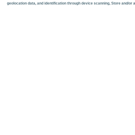
geolocation data, and identification through device scanning
, Store and/or
Documentos relacionado
Fecha más reciente
Junio
2026
Estadísticas mensuales de tráfico de cruceristas en los pu
Estadísticas
Volumen y 