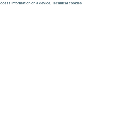
 access information on a device
, Technical cookies
Organización del viaje
Alojamiento
Satisfacción y fidelidad
Actividades en destino
Comparativa con competidores
s
ertos canarios. Junio 2026.
 mensuales de tráfico de cruceristas en los puertos canarios. Ju
facturación
Cruceristas