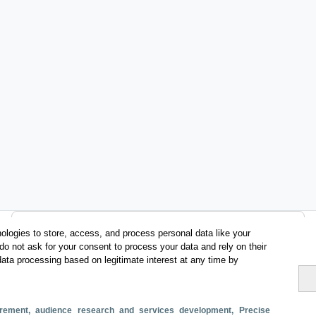
Categorías
ologies to store, access, and process personal data like your
do not ask for your consent to process your data and rely on their
Perfil y comportamiento
data processing based on legitimate interest at any time by
Métricas
Gasto
Estancia media
Turistas > de 16 años
surement, audience research and services development
, Precise
Perfil sociodemográfico
Motivación del viaje