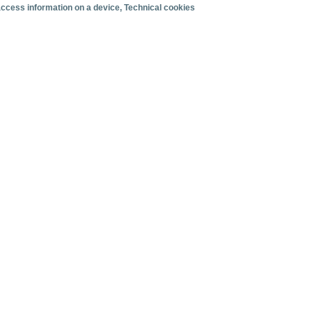
 access information on a device
, Technical cookies
Organización del viaje
Alojamiento
Satisfacción y fidelidad
Actividades en destino
Comparativa con competidores
s
ertos canarios. Junio 2026.
 mensuales de tráfico de cruceristas en los puertos canarios. Ju
facturación
Cruceristas