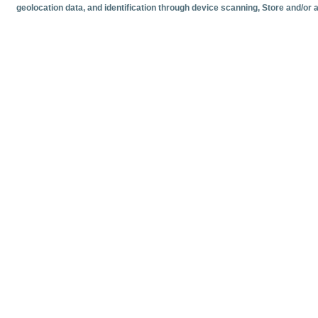
geolocation data, and identification through device scanning
, Store and/or
Documentos relacionado
Fecha más reciente
Junio
2026
Estadísticas mensuales de tráfico de cruceristas en los pu
Estadísticas
Volumen y 