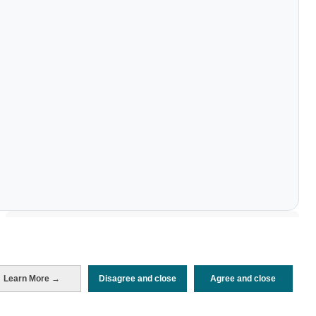
Periodo de análisis (Año)
2021
Fuente del
Encuesta sobre Gasto Turístico
documento
(ISTAC)
Learn More →
Disagree and close
Agree and close
Fecha de publicación
Wed, 13 Jul 2022 - 12:00