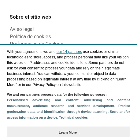
Sobre el sitio web
Aviso legal
Política de cookies
Preferencias de Cookies
With your agreement, we and
our 14 partners
use cookies or similar
technologies to store, access, and process personal data like your visit on
this website, IP addresses and cookie identifiers. Some partners do not
Siguenos en nuestras redes
ask for your consent to process your data and rely on their legitimate
business interest. You can withdraw your consent or object to data
processing based on legitimate interest at any time by clicking on “Learn
More” or in our Privacy Policy on this website.
We and our partners process data for the following purposes:
Personalised advertising and content, advertising and content
measurement, audience research and services development
, Precise
geolocation data, and identification through device scanning
, Store and/or
access information on a device
, Technical cookies
© Turismo de Islas Canarias 2026
Learn More →