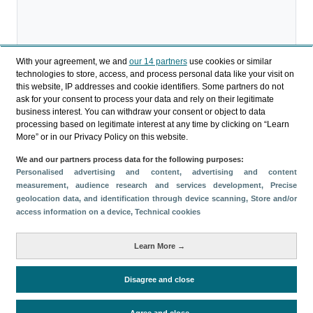
With your agreement, we and
our 14 partners
use cookies or similar
technologies to store, access, and process personal data like your visit on
Descargar
this website, IP addresses and cookie identifiers. Some partners do not
ask for your consent to process your data and rely on their legitimate
Compartir
business interest. You can withdraw your consent or object to data
processing based on legitimate interest at any time by clicking on “Learn
More” or in our Privacy Policy on this website.
Categorías
We and our partners process data for the following purposes:
Personalised advertising and content, advertising and content
Perfil y comportamiento
measurement, audience research and services development
, Precise
Métricas
geolocation data, and identification through device scanning
, Store and/or
access information on a device
, Technical cookies
Gasto
Estancia media
Turistas > de 16 años
Perfil sociodemográfico
Motivación del viaje
Learn More →
Organización del viaje
Alojamiento
Satisfacción y fidelidad
Actividades en destino
Disagree and close
Comparativa con competidores